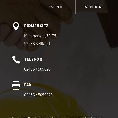
=
SENDEN
15 + 9

FIRMENSITZ
Millenerweg 73-75
52538 Selfkant

TELEFON
02456 / 505020

FAX
02456 / 5050223