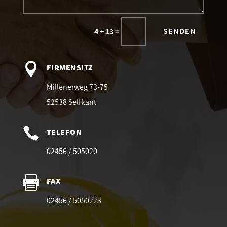
=
SENDEN
4 + 13

FIRMENSITZ
Millenerweg 73-75
52538 Selfkant

TELEFON
02456 / 505020

FAX
02456 / 5050223