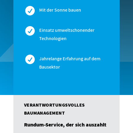

Mit der Sonne bauen

Einsatz umweltschonender
Technologien

Jahrelange Erfahrung auf dem
Bausektor
VERANTWORTUNGSVOLLES
BAUMANAGEMENT
Rundum-Service, der sich auszahlt